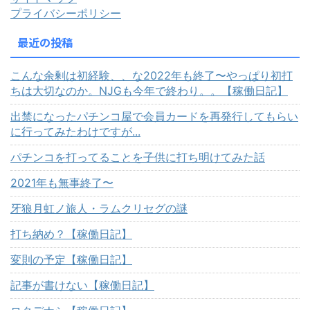
プライバシーポリシー
最近の投稿
こんな余剰は初経験、、な2022年も終了〜やっぱり初打
ちは大切なのか。NJGも今年で終わり。。【稼働日記】
出禁になったパチンコ屋で会員カードを再発行してもらい
に行ってみたわけですが...
パチンコを打ってることを子供に打ち明けてみた話
2021年も無事終了〜
牙狼月虹ノ旅人・ラムクリセグの謎
打ち納め？【稼働日記】
変則の予定【稼働日記】
記事が書けない【稼働日記】