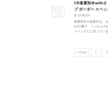
CR春夏秋冬wit
プ ボーダー スペ
2018/2/4
春夏秋冬の最新作は、さ
のST機で、ヘソからの
スペックだと思っていまし
« Prev
1
2