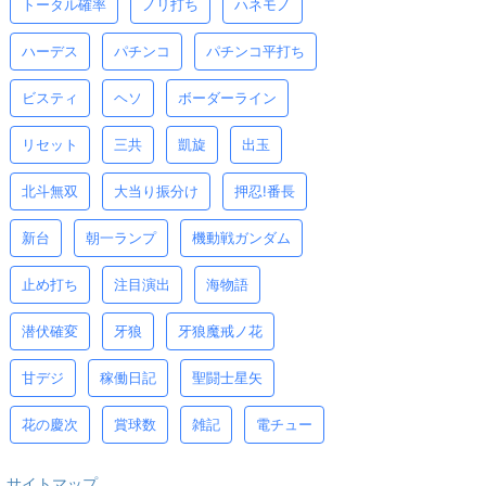
トータル確率
ノリ打ち
ハネモノ
ハーデス
パチンコ
パチンコ平打ち
ビスティ
ヘソ
ボーダーライン
リセット
三共
凱旋
出玉
北斗無双
大当り振分け
押忍!番長
新台
朝一ランプ
機動戦ガンダム
止め打ち
注目演出
海物語
潜伏確変
牙狼
牙狼魔戒ノ花
甘デジ
稼働日記
聖闘士星矢
花の慶次
賞球数
雑記
電チュー
サイトマップ