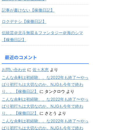
記事が書けない【稼働日記】
ロクデナシ【稼働日記】
伝統芸＠北斗無双＆ファンタジー＠海のシマ
【稼働日記】
最近のコメント
お問い合わせ
に
佐々木恵
より
こんな余剰は初経験、、な2022年も終了〜やっ
ぱり初打ちは大切なのか。NJGも今年で終わ
り。。【稼働日記】
に
タンクロウ
より
こんな余剰は初経験、、な2022年も終了〜やっ
ぱり初打ちは大切なのか。NJGも今年で終わ
り。。【稼働日記】
に
さとう
より
こんな余剰は初経験、、な2022年も終了〜やっ
ぱり初打ちは大切なのか。NJGも今年で終わ