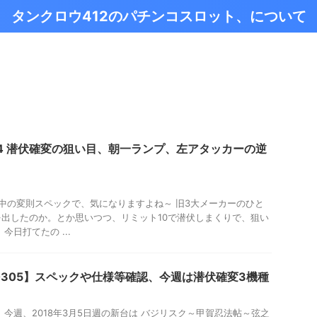
タンクロウ412のパチンコスロット、について
4 潜伏確変の狙い目、朝一ランプ、左アタッカーの逆
中の変則スペックで、気になりますよね～ 旧3大メーカーのひと
出したのか。とか思いつつ、リミット10で潜伏しまくりで、狙い
今日打てたの ...
0305】スペックや仕様等確認、今週は潜伏確変3機種
 今週、2018年3月5日週の新台は バジリスク～甲賀忍法帖～弦之