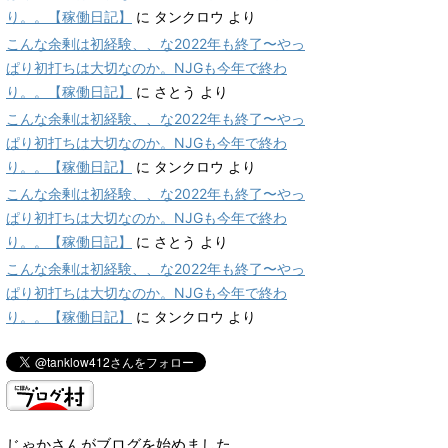
り。。【稼働日記】
に
タンクロウ
より
こんな余剰は初経験、、な2022年も終了〜やっ
ぱり初打ちは大切なのか。NJGも今年で終わ
り。。【稼働日記】
に
さとう
より
こんな余剰は初経験、、な2022年も終了〜やっ
ぱり初打ちは大切なのか。NJGも今年で終わ
り。。【稼働日記】
に
タンクロウ
より
こんな余剰は初経験、、な2022年も終了〜やっ
ぱり初打ちは大切なのか。NJGも今年で終わ
り。。【稼働日記】
に
さとう
より
こんな余剰は初経験、、な2022年も終了〜やっ
ぱり初打ちは大切なのか。NJGも今年で終わ
り。。【稼働日記】
に
タンクロウ
より
じゃかさんがブログを始めました