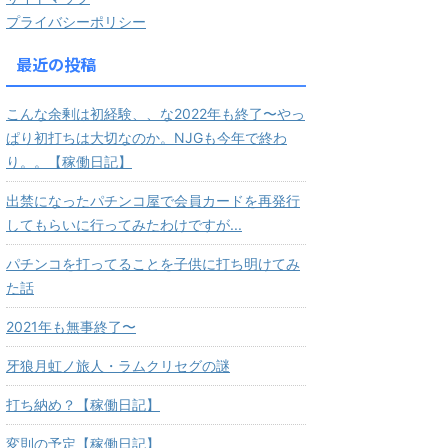
プライバシーポリシー
最近の投稿
こんな余剰は初経験、、な2022年も終了〜やっ
ぱり初打ちは大切なのか。NJGも今年で終わ
り。。【稼働日記】
出禁になったパチンコ屋で会員カードを再発行
してもらいに行ってみたわけですが...
パチンコを打ってることを子供に打ち明けてみ
た話
2021年も無事終了〜
牙狼月虹ノ旅人・ラムクリセグの謎
打ち納め？【稼働日記】
変則の予定【稼働日記】