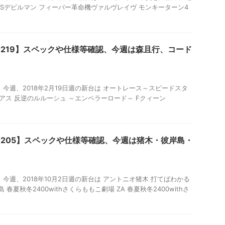
VSデビルマン フィーバー革命機ヴァルヴレイヴ モンキーターン4
0219】スペックや仕様等確認、今週は森且行、コード
今週、2018年2月19日週の新台は オートレース～スピードスタ
ギアス 反逆のルルーシュ ～エンペラーロード～ Fクィーン
0205】スペックや仕様等確認、今週は猪木・彼岸島・
今週、2018年10月2日週の新台は アントニオ猪木 打てばわかる
島 春夏秋冬2400withさくらももこ劇場 ZA 春夏秋冬2400withさ