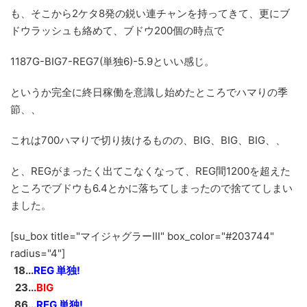
も、そこから2ケタ8発の鋭い連チャンを持ってきて、更にブ
ドウラッシュも絡めて、ブドウ200個の時点で
1187G-BIG7-REG7(単独6)-5.9といい感じ。
というか完全に終日稼働を意識し始めたところでハマりの季
節、、
これは700ハマりで切り抜けるものの、BIG、BIG、BIG、、
と、REGがまったく出てこなくなって、REG間1200を超えた
ところでブドウも6.4とかに落ちてしまったので捨ててしまい
ました。
[su_box title="マイジャグラーⅢ" box_color="#203744"
radius="4"]
_
18...
REG 単独!
_
23...
BIG
_
86...
REG 単独!