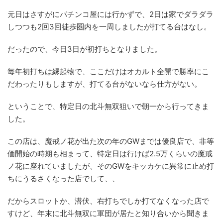
元日はさすがにパチンコ屋には行かずで、2日は家でダラダラ
しつつも2回3回徒歩圏内を一周しましたが打てる台はなし。
だったので、今日3日が初打ちとなりました。
毎年初打ちは縁起物で、ここだけはオカルト全開で勝率にこ
だわったりもしますが、打てる台がないなら仕方がない。
ということで、特定日の北斗無双狙いで朝一から行ってきま
した。
この店は、魔戒ノ花が出た次の年のGWまでは優良店で、非等
価開始の時期も相まって、特定日は行けば2.5万くらいの魔戒
ノ花に座れていましたが、そのGWをキッカケに異常に止め打
ちにうるさくなった店でして、、
だからスロットか、潜伏、右打ちでしか打てなくなった店で
すけど、年末に北斗無双に軍団が居たと知り合いから聞きま