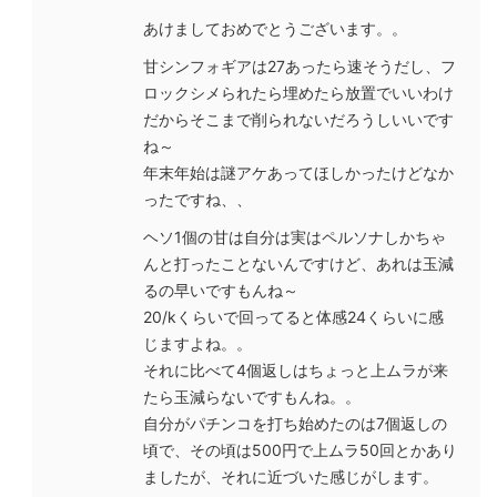
あけましておめでとうございます。。
甘シンフォギアは27あったら速そうだし、フ
ロックシメられたら埋めたら放置でいいわけ
だからそこまで削られないだろうしいいです
ね～
年末年始は謎アケあってほしかったけどなか
ったですね、、
ヘソ1個の甘は自分は実はペルソナしかちゃ
んと打ったことないんですけど、あれは玉減
るの早いですもんね～
20/kくらいで回ってると体感24くらいに感
じますよね。。
それに比べて4個返しはちょっと上ムラが来
たら玉減らないですもんね。。
自分がパチンコを打ち始めたのは7個返しの
頃で、その頃は500円で上ムラ50回とかあり
ましたが、それに近づいた感じがします。