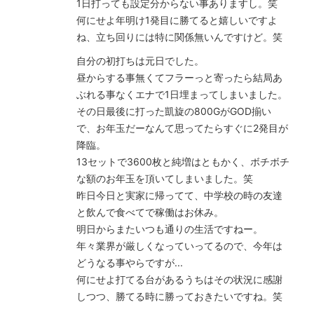
1日打っても設定分からない事ありますし。笑
何にせよ年明け1発目に勝てると嬉しいですよ
ね、立ち回りには特に関係無いんですけど。笑
自分の初打ちは元日でした。
昼からする事無くてフラーっと寄ったら結局あ
ぶれる事なくエナで1日埋まってしまいました。
その日最後に打った凱旋の800GがGOD揃い
で、お年玉だーなんて思ってたらすぐに2発目が
降臨。
13セットで3600枚と純増はともかく、ボチボチ
な額のお年玉を頂いてしまいました。笑
昨日今日と実家に帰ってて、中学校の時の友達
と飲んで食べてで稼働はお休み。
明日からまたいつも通りの生活ですねー。
年々業界が厳しくなっていってるので、今年は
どうなる事やらですが...
何にせよ打てる台があるうちはその状況に感謝
しつつ、勝てる時に勝っておきたいですね。笑