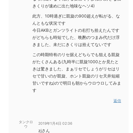
きくりが速めに出た地味なヘソ4)
此方、10時過ぎに凱旋の900超えが転がる、な
んともな状況です
今日AKBとガンツライトの右打ち拾えたんです
がどちらも時短でした、晩酌のつまみ代だけ浮
きました、未だにきくりは拾えてないです
この時期特有のリセ据えどちらでも狙える凱旋
がたくさんある(九時半に凱旋1000とか見たと
きは驚きました、まぁリセでしょうがリセはリ
セで甘いのが凱旋、ホント凱旋のリセ天井短縮
甘いですね)ので明日も朝からウロウロしてみま
す
返信
タンクロ
2019年1月4日 02:36
ウ
zjさん