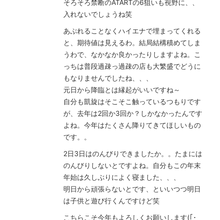
そろそろ禁断のATARTの6狙いも視野に、、
入れないでしょうね笑
あぶれることなくハイエナで埋まってくれる
と、期待値は見えるわ。結局結構積めてしま
うわで、なかなか良かったりしますよね。こ
っちは普段過疎っ過疎の店も大繁盛でどうに
もなりませんでしたね、、、
元日から降臨とは縁起がいいですね～
自分も凱旋はそこそこ触っているつもりです
が、去年は2回か3回か？しかなかったんです
よね。今年はたくさん降りてきてほしいもの
です。。
2日3日はのんびりできましたか。。たまには
のんびりしないとですよね。自分もこの年末
年始は久しぶりによく寝ました、、、
明日から頑張らないとです、といいつつ明日
は子供と遊び行くんですけど笑
こちらこそ今年もよろしくお願いします(｢･