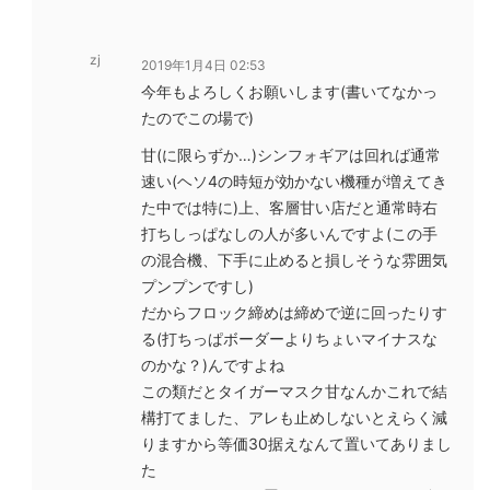
zj
2019年1月4日 02:53
今年もよろしくお願いします(書いてなかっ
たのでこの場で)
甘(に限らずか…)シンフォギアは回れば通常
速い(ヘソ4の時短が効かない機種が増えてき
た中では特に)上、客層甘い店だと通常時右
打ちしっぱなしの人が多いんですよ(この手
の混合機、下手に止めると損しそうな雰囲気
プンプンですし)
だからフロック締めは締めで逆に回ったりす
る(打ちっぱボーダーよりちょいマイナスな
のかな？)んですよね
この類だとタイガーマスク甘なんかこれで結
構打てました、アレも止めしないとえらく減
りますから等価30据えなんて置いてありまし
た