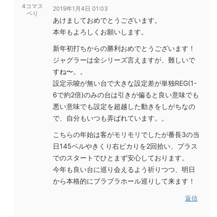
4コマス
2019年1月4日 01:03
ベり
あけましておめでとうございます。
本年もよろしくお願いします。
新年初打ちからの勝利おめでとうございます！
ジャグラーは全シリーズ言えますが、難しいで
すね〜。。
設定示唆が無い台で大きな設定差が単独REG(1-
6で約2倍)のみの台は引きが偏ると良い意味でも
悪い意味でも設定を超越した動きをしがちなの
で、自分もいつも弄ばれています。。
こちらの年始は客がモリモリでしたが番長3の当
日145ベルやきくり右ピカりを2回拾い、プラス
でのスタートでひとまず安心しております。
今年も良い台に巡り会えるよう祈りつつ、明日
から本格的にブラブラホール巡りして来ます！
返信