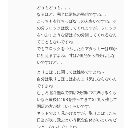
どうもどうも。。。
なるほど、完全に逆転の発想ですね。。
こっちも右打ちっぱなしの人多いですね。そ
の分フロックは残してくれますが、フロック
をつぶすような店はその分回してくれるなん
てこともないですね、、
でもフロックをつぶしたらアタッカーは確か
に狙えますよね。甘は7個だから自分はしな
いですけど、、
とりこぼしに関しては性格ですよね～
自分は取りこぼしはあんまり気にならないん
ですよね、、
むしろ北斗無双で閉店2分前にST抜けるくら
いなら最後に16Rを持ってきてST丸々残して
閉店の方が嬉しいくらいです。
ネットでよく見かけますが、取りこぼしたら
日当が吹っ飛ぶという概念自体がいまいちピ
ンとこないんですよね。