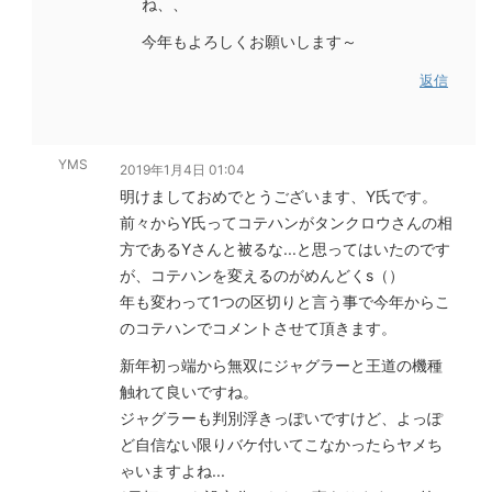
ね、、
今年もよろしくお願いします～
返信
YMS
2019年1月4日 01:04
明けましておめでとうございます、Y氏です。
前々からY氏ってコテハンがタンクロウさんの相
方であるYさんと被るな...と思ってはいたのです
が、コテハンを変えるのがめんどくs（）
年も変わって1つの区切りと言う事で今年からこ
のコテハンでコメントさせて頂きます。
新年初っ端から無双にジャグラーと王道の機種
触れて良いですね。
ジャグラーも判別浮きっぽいですけど、よっぽ
ど自信ない限りバケ付いてこなかったらヤメち
ゃいますよね...