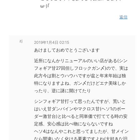
ω･)｢
返信
zj
2019年1月4日 02:15
あけましておめでとうございます
近所になんかリニューアルのいい店がある(シン
フォギア甘27回但しフロックガン〆)ので、実は
此方今は割とウハウハですが盆と年末年始は独
特になりますよね、ガン〆だけどエナ美味しか
ったり、逆に謎に開けてたり
シンフォギア甘打って思ったんですが、荒いと
はいえ甘ダンバインやマクロス甘(ヘソ1のボー
ダー激甘台)と比べると同単価で打ててる時の安
定感、安心感は比べ物にならないですね
ヘソ4はなんやこれと思ってましたが、甘メイン
なら間違いなく化ける要素ですよね(大好きな旧