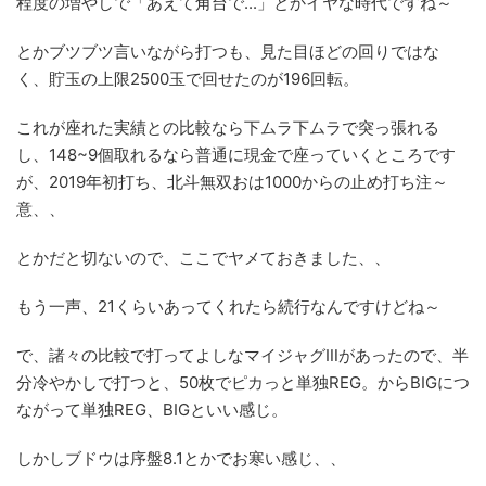
程度の増やしで「あえて角台で...」とかイヤな時代ですね～
とかブツブツ言いながら打つも、見た目ほどの回りではな
く、貯玉の上限2500玉で回せたのが196回転。
これが座れた実績との比較なら下ムラ下ムラで突っ張れる
し、148~9個取れるなら普通に現金で座っていくところです
が、2019年初打ち、北斗無双おは1000からの止め打ち注～
意、、
とかだと切ないので、ここでヤメておきました、、
もう一声、21くらいあってくれたら続行なんですけどね～
で、諸々の比較で打ってよしなマイジャグⅢがあったので、半
分冷やかしで打つと、50枚でピカっと単独REG。からBIGにつ
ながって単独REG、BIGといい感じ。
しかしブドウは序盤8.1とかでお寒い感じ、、