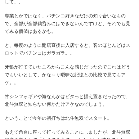
して、、
専業とかではなく、パチンコ好きなだけの知り合いなもの
で、全部が全部鵜呑みにはできないんですけど、それでも見
てみる価値はあるかも。
と、毎度のように開店直後に入店すると、客のほとんどはス
ロットでパチンコはガラガラ。。
牙狼が打てていたころからこんな感じだったのでこれはどう
でもいいとして、かな～り曖昧な記憶との比較で見てもア
ケ。。
甘シンフォギアや海なんかはビタっと据え置きだったので、
北斗無双と知らない何かだけアケなのでしょう。
ということで今年の初打ちは北斗無双でスタート。
あえて角台に座って打ってみることにしましたが、北斗無双