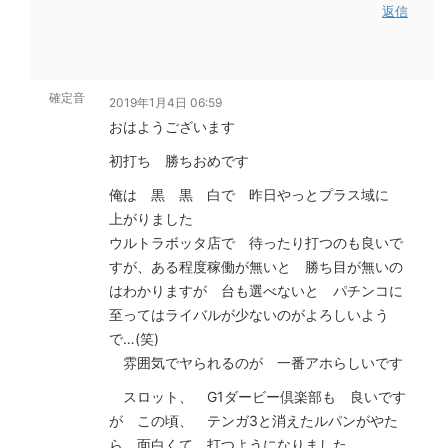
返信
確定音
2019年1月4日 06:59
おはようございます
初打ち 勝ちおめです
俺は 黒 黒 白で 昨日やっとプラス域に
上がりました
ウルトラボッタ店で 待ったり打つのも良いで
すが、ある程度稼働が無いと 勝ち目が無いの
はわかりますが 台も選べないと パチンコに
至ってはライバルが少ないのがよろしいよう
で…(笑)
雰囲気でヤられるのが 一番アホらしいです
スロット、 G1ダービー倶楽部も 良いです
が この頃、 テンガ3と消えたルパンがやた
ら 面白くて 打つようになりました