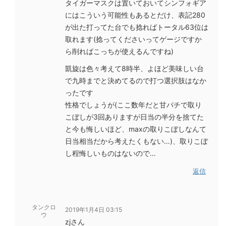
タイガーマスクは置いておいてシンフォギア
にはこういう可能性もあるとだけ、表記280
が出た打ってた台でも捻ればトータル63位は
取れます(捻ってくださいってゲージですか
ら削ればこっちが使えるんですね)
凱旋は色々考えて8時半、よほど美味しい台
で九時までと決めてるので打つ選択肢はなか
ったです
性格でしょうが(ここ数年だと甘パチで取り
こぼしが3回ありますが日当の半分を捨てた
と今も悔しいほど、maxの取りこぼしなんて
日当相当だから考えたくもない…)、取りこぼ
し程悔しいものはないので…
返信
タンクロ
2019年1月4日 03:15
ウ
zjさん