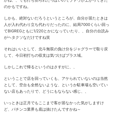
かね、、でも打ち切られたっぽいのでブドウが上がってきた
のかもですね。
しかも、絶対ないだろうというところが、自分が居たときは
人が入れ代わり立ち代わりだったのに、結局7000くらい回っ
てBIGREGともに1/220とかになっていたり、、自分の台読み
がヘタクソなだけですね笑
それはいいとして、北斗無双の負け分をジャグラーで取り戻
して、今日初打ちの収支は気づけばプラス域。
しかしこれで帰るというのはさすがに、、
ということで店を回っていくも、アケられていないのは当然
として、空台も全然ないような、というか駐車場も空いてい
ない店もあったりで、どうにもならない感じ、、
いっときは正月でもここまで客が居なかった気がしますけ
ど、パチンコ業界も底は抜けたんですかね～