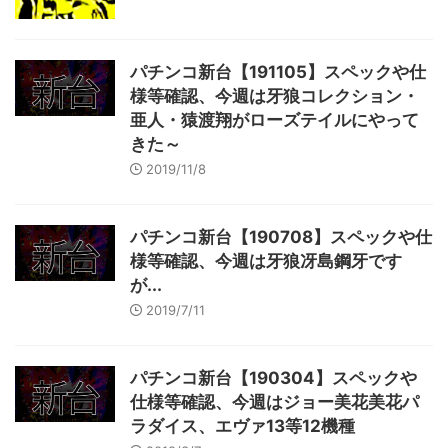
パチンコ新台【191105】スペックや仕
様等確認、今週は牙狼コレクション・
亜人・猿渡翔がローズテイルにやって
きた～
2019/11/8
パチンコ新台【190708】スペックや仕
様等確認、今週は牙狼冴島鋼牙です
が...
2019/7/11
パチンコ新台【190304】スペックや
仕様等確認、今週はジョー美花美花パ
ラダイス、エヴァ13等12機種