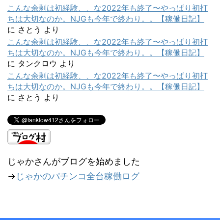
こんな余剰は初経験、、な2022年も終了〜やっぱり初打
ちは大切なのか。NJGも今年で終わり。。【稼働日記】
に
さとう
より
こんな余剰は初経験、、な2022年も終了〜やっぱり初打
ちは大切なのか。NJGも今年で終わり。。【稼働日記】
に
タンクロウ
より
こんな余剰は初経験、、な2022年も終了〜やっぱり初打
ちは大切なのか。NJGも今年で終わり。。【稼働日記】
に
さとう
より
じゃかさんがブログを始めました
→
じゃかのパチンコ全台稼働ログ