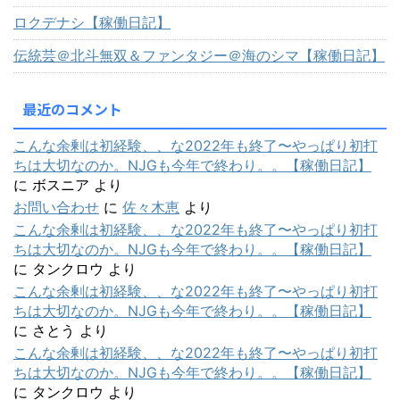
ロクデナシ【稼働日記】
伝統芸＠北斗無双＆ファンタジー＠海のシマ【稼働日記】
最近のコメント
こんな余剰は初経験、、な2022年も終了〜やっぱり初打
ちは大切なのか。NJGも今年で終わり。。【稼働日記】
に
ボスニア
より
お問い合わせ
に
佐々木恵
より
こんな余剰は初経験、、な2022年も終了〜やっぱり初打
ちは大切なのか。NJGも今年で終わり。。【稼働日記】
に
タンクロウ
より
こんな余剰は初経験、、な2022年も終了〜やっぱり初打
ちは大切なのか。NJGも今年で終わり。。【稼働日記】
に
さとう
より
こんな余剰は初経験、、な2022年も終了〜やっぱり初打
ちは大切なのか。NJGも今年で終わり。。【稼働日記】
に
タンクロウ
より