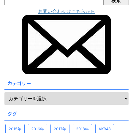
検索
お問い合わせはこちらから
カテゴリー
タグ
2015年
2016年
2017年
2018年
AKB48