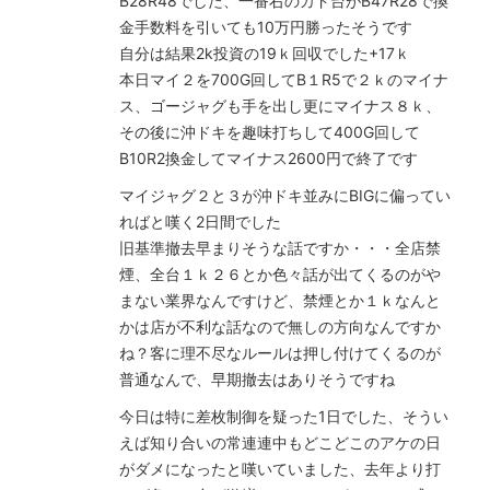
B28R48でした、一番右のカド台がB47R28で換
金手数料を引いても10万円勝ったそうです
自分は結果2k投資の19ｋ回収でした+17ｋ
本日マイ２を700G回してB１R5で２ｋのマイナ
ス、ゴージャグも手を出し更にマイナス８ｋ、
その後に沖ドキを趣味打ちして400G回して
B10R2換金してマイナス2600円で終了です
マイジャグ２と３が沖ドキ並みにBIGに偏ってい
ればと嘆く2日間でした
旧基準撤去早まりそうな話ですか・・・全店禁
煙、全台１ｋ２６とか色々話が出てくるのがや
まない業界なんですけど、禁煙とか１ｋなんと
かは店が不利な話なので無しの方向なんですか
ね？客に理不尽なルールは押し付けてくるのが
普通なんで、早期撤去はありそうですね
今日は特に差枚制御を疑った1日でした、そうい
えば知り合いの常連連中もどこどこのアケの日
がダメになったと嘆いていました、去年より打