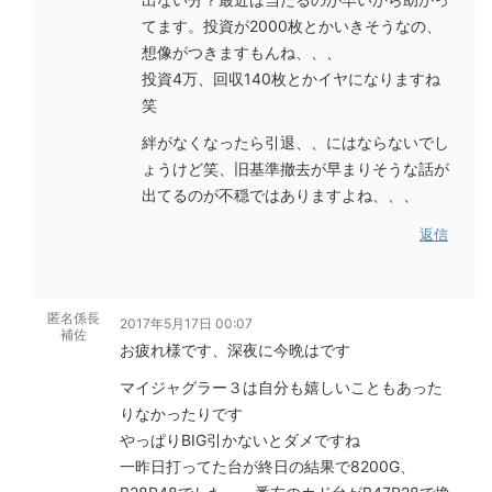
てます。投資が2000枚とかいきそうなの、
想像がつきますもんね、、、
投資4万、回収140枚とかイヤになりますね
笑
絆がなくなったら引退、、にはならないでし
ょうけど笑、旧基準撤去が早まりそうな話が
出てるのが不穏ではありますよね、、、
返信
匿名係長
2017年5月17日 00:07
補佐
お疲れ様です、深夜に今晩はです
マイジャグラー３は自分も嬉しいこともあった
りなかったりです
やっぱりBIG引かないとダメですね
一昨日打ってた台が終日の結果で8200G、