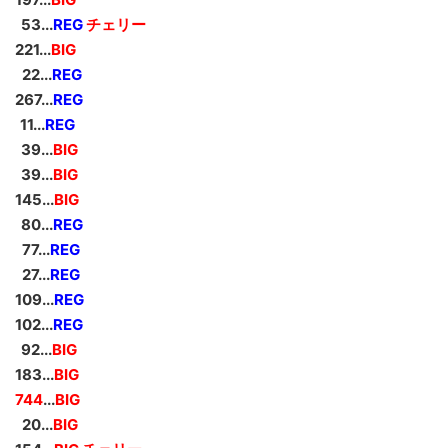
_
53...
REG
チェリー
221...
BIG
_
22...
REG
267...
REG
_
11...
REG
_
39...
BIG
_
39...
BIG
145...
BIG
_
80...
REG
_
77...
REG
_
27...
REG
109...
REG
102...
REG
_
92...
BIG
183...
BIG
744
...
BIG
_
20...
BIG