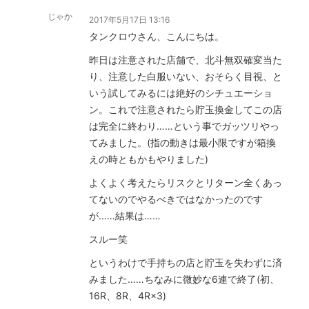
じゃか
2017年5月17日 13:16
タンクロウさん、こんにちは。
昨日は注意された店舗で、北斗無双確変当た
り、注意した白服いない、おそらく目視、と
いう試してみるには絶好のシチュエーショ
ン。これで注意されたら貯玉換金してこの店
は完全に終わり……という事でガッツリやっ
てみました。(指の動きは最小限ですが箱換
えの時ともかもやりました)
よくよく考えたらリスクとリターン全くあっ
てないのでやるべきではなかったのです
が……結果は……
スルー笑
というわけで手持ちの店と貯玉を失わずに済
みました……ちなみに微妙な6連で終了(初、
16R、8R、4R×3)