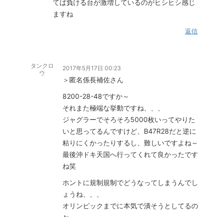
てば負ける台が激増しているのがヒシヒシ感じ
ますね
返信
タンクロ
2017年5月17日 00:23
ウ
＞匿名係長補佐さん
8200-28-48ですか～
それまた極端な挙動ですね、、、
ジャグラーでそろそろ5000枚いってやりた
いと思ってるんですけど、B47R28だと逆に
粘りにくかったりするし、難しいですよね～
最後沖ドキ天国へ行ってくれて良かったです
ね笑
ホントに規制規制でどうなってしまうんでし
ょうね、、、
オリンピックまでに本気で潰そうとしてるの