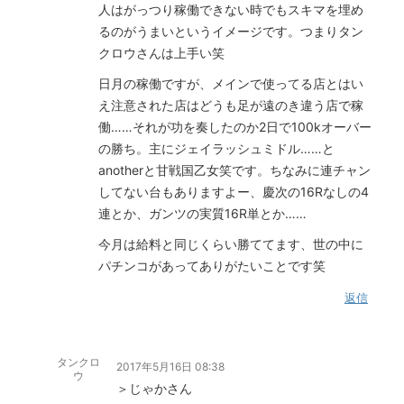
人はがっつり稼働できない時でもスキマを埋め
るのがうまいというイメージです。つまりタン
クロウさんは上手い笑
日月の稼働ですが、メインで使ってる店とはい
え注意された店はどうも足が遠のき違う店で稼
働……それが功を奏したのか2日で100kオーバー
の勝ち。主にジェイラッシュミドル……と
anotherと甘戦国乙女笑です。ちなみに連チャン
してない台もありますよー、慶次の16Rなしの4
連とか、ガンツの実質16R単とか……
今月は給料と同じくらい勝ててます、世の中に
パチンコがあってありがたいことです笑
返信
タンクロ
2017年5月16日 08:38
ウ
＞じゃかさん