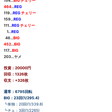
154...
BIG チェリー
464
...
REG
119...
REG
チェリー
159...
REG
111...
REG
チェリー
__
1...
REG
_
46...
BIG
452
...
BIG
117...
BIG
203...ヤメ
投資：20000円
回収：1326枚
収支：+326枚
通常：6795回転
BIG：23回(1/295.4)
┗単独：20回(1/339.8)
┗チェ：3回(1/2265)