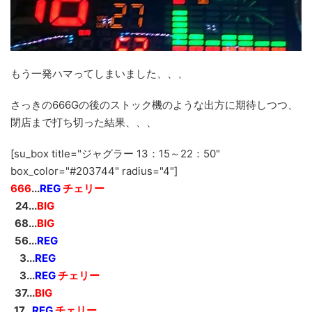
もう一発ハマってしまいました、、、
さっきの666Gの後のストック機のような出方に期待しつつ、
閉店まで打ち切った結果、、、
[su_box title="ジャグラー 13：15～22：50"
box_color="#203744" radius="4"]
666
...
REG
チェリー
_
24...
BIG
_
68...
BIG
_
56...
REG
__
3...
REG
__
3...
REG
チェリー
_
37...
BIG
_
17...
REG
チェリー