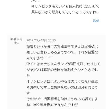
か、、
オリンピックもカジノも個人的にはたいして
興味ないから勘弁してほしいところですね～
返信
匿名係長
2017年5月17日 00:55
補佐
極端というか長年の常連連中でさえ設定看破は
難しいと言わしめる店ですので、それが普通な
んですよね・・・
沖ドキはカナちゃんランプが3回点灯したりして
ジャグとは真逆の天国を味わえたひとときでし
た
オリンピックはホタルやセミのような短い生涯
＆お祭りですし全然興味ないのは自分も同じで
す
その金で生活困窮者を助けてやれって話ですよ
ね、国立競技場もそうなんですが