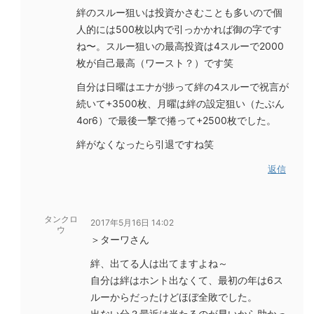
絆のスルー狙いは投資かさむことも多いので個
人的には500枚以内で引っかかれば御の字です
ね〜。スルー狙いの最高投資は4スルーで2000
枚が自己最高（ワースト？）です笑
自分は日曜はエナが捗って絆の4スルーで祝言が
続いて+3500枚、月曜は絆の設定狙い（たぶん
4or6）で最後一撃で捲って+2500枚でした。
絆がなくなったら引退ですね笑
返信
タンクロ
2017年5月16日 14:02
ウ
＞ターワさん
絆、出てる人は出てますよね～
自分は絆はホント出なくて、最初の年は6ス
ルーからだったけどほぼ全敗でした。
出ない分？最近は当たるのが早いから助かっ