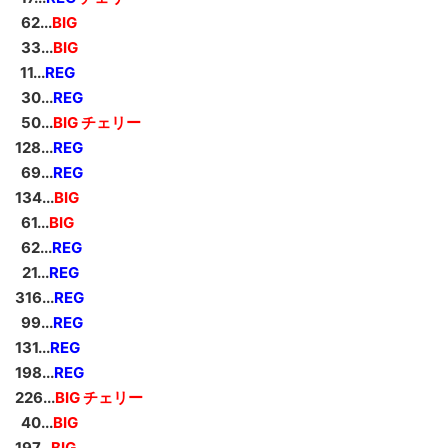
_
62...
BIG
_
33...
BIG
_
11...
REG
_
30...
REG
_
50...
BIG チェリー
128...
REG
_
69...
REG
134...
BIG
_
61...
BIG
_
62...
REG
_
21...
REG
316...
REG
_
99...
REG
131...
REG
198...
REG
226...
BIG チェリー
_
40...
BIG
197...
BIG