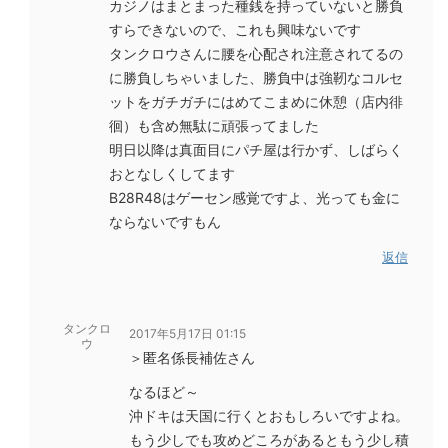
カジノはまとまった種銭を持っていないと勝負
すらできないので、これも興味ないです
タンクロウさんに腰を心配され注意されてるの
に勝負しちゃいました、勝負中は強靭なコルセ
ットをガチガチにはめてこまめに休憩（店内徘
徊）も含め無駄に頑張ってました
明日以降は真面目にパチ屋は行かず、しばらく
おとなしくしてます
B28R48はゲーセン感覚ですよ、光っても金に
ならないですもん
返信
タンクロ
2017年5月17日 01:15
ウ
＞匿名係長補佐さん
なるほど～
沖ドキは天国に行くとおもしろいですよね。
もう少しでも攻めどころがあるともう少し積