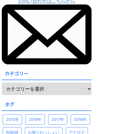
お問い合わせはこちらから
カテゴリー
タグ
2015年
2016年
2017年
2018年
AKB48
お祭りわっしょい
アナログ