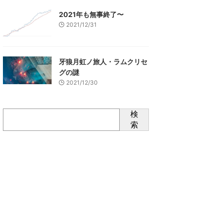
2021年も無事終了〜
2021/12/31
牙狼月虹ノ旅人・ラムクリセ
グの謎
2021/12/30
検
索