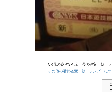
CR花の慶次SP 琉 潜伏確変 朝一
その他の潜伏確変 朝一ランプ につ