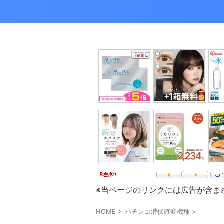
※当ページのリンクには広告が含ま
HOME
>
パチンコ潜伏確変機種
>