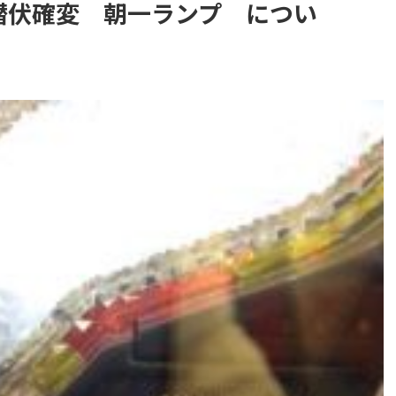
 潜伏確変 朝一ランプ につい