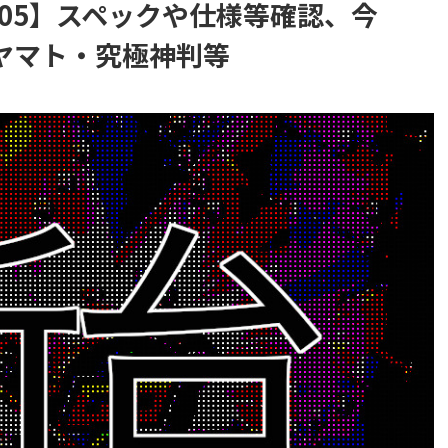
105】スペックや仕様等確認、今
ヤマト・究極神判等