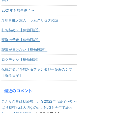
た話
2021年も無事終了〜
牙狼月虹ノ旅人・ラムクリセグの謎
打ち納め？【稼働日記】
変則の予定【稼働日記】
記事が書けない【稼働日記】
ロクデナシ【稼働日記】
伝統芸＠北斗無双＆ファンタジー＠海のシマ
【稼働日記】
最近のコメント
こんな余剰は初経験、、な2022年も終了〜やっ
ぱり初打ちは大切なのか。NJGも今年で終わ