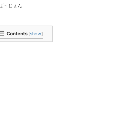
口ば～じょん
Contents
[
show
]