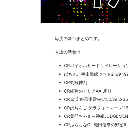
毎度の新台まとめです。
今週の新台は
CRバイオハザードリベレーショ
ぱちんこ宇宙戦艦ヤマト2199 199ver
CR究極神判
CR緋弾のアリアAA JPH
CR鬼浜 疾風迅雷ver.152/ver.235
CRぱちんこ テラフォーマーズ 164
CR黄門ちゃま～神盛JUDGEMENT～
CRぷらちなGL 織田信奈の野望II