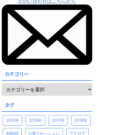
お問い合わせはこちらから
カテゴリー
タグ
2015年
2016年
2017年
2018年
AKB48
お祭りわっしょい
アナログ