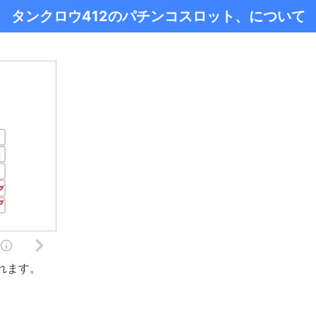
タンクロウ412のパチンコスロット、について
れます。