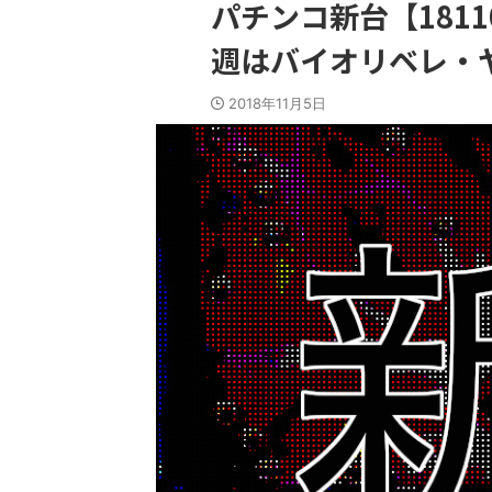
パチンコ新台【181
週はバイオリベレ・
2018年11月5日