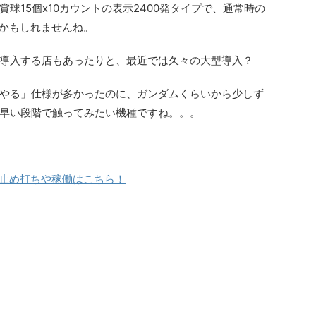
球15個x10カウントの表示2400発タイプで、通常時の
るかもしれませんね。
導入する店もあったりと、最近では久々の大型導入？
やる」仕様が多かったのに、ガンダムくらいから少しず
早い段階で触ってみたい機種ですね。。。
止め打ちや稼働はこちら！