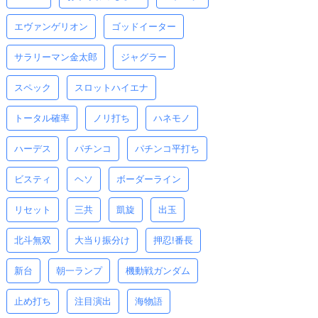
エヴァンゲリオン
ゴッドイーター
サラリーマン金太郎
ジャグラー
スペック
スロットハイエナ
トータル確率
ノリ打ち
ハネモノ
ハーデス
パチンコ
パチンコ平打ち
ビスティ
ヘソ
ボーダーライン
リセット
三共
凱旋
出玉
北斗無双
大当り振分け
押忍!番長
新台
朝一ランプ
機動戦ガンダム
止め打ち
注目演出
海物語