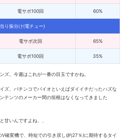
電サポ100回
60%
当り振分け(電チュー)
電サポ次回
65%
電サポ100回
35%
ンズ。今週はこれが一番の目玉ですかね。
イズ、パチンコでバイオといえばダイイチだったハズな
ンテンツのメーカー間の垣根はなくなってきました
と甘いんですよね、、
のV確変機で、時短での引き戻し(約27％)に期待するタイ