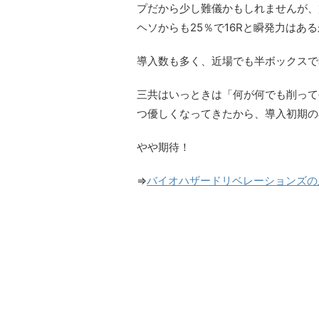
プだから少し難儀かもしれませんが、賞
ヘソからも25％で16Rと瞬発力はあ
導入数も多く、近場でも半ボックスで
三共はいっときは「何が何でも削って
つ優しくなってきたから、導入初期の
やや期待！
⇒
バイオハザードリベレーションズの