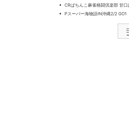
CRぱちんこ麻雀格闘倶楽部 甘
Pスーパー海物語IN沖縄2/2 GO1