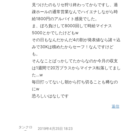
見つけたのもリセ狩り終わってからですし、過
疎ホールの通常営業なんでハイエナしながら時
給1800円のアルバイト感覚でした。
ま、ぼろ負けして8000回して時給マイナス
5000とかでしたけどもw
その日もなんだかんだ4の割が発表値なら諸々込
みで30Kは積めたからセーフ！なんですけど
も。
そんなことばっかしてたからなのか今月の収支
は1週間で20万プラスからマイナス転落してまし
た...w
毎日打ってないし朝から打ち切ることも稀なの
にw
恐ろしいはなしです
返信
タンクロ
2019年4月25日 18:23