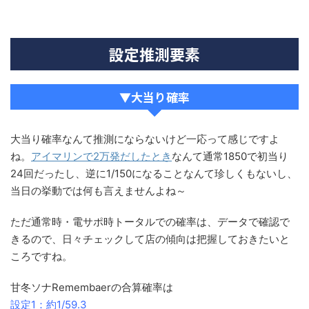
設定推測要素
▼大当り確率
大当り確率なんて推測にならないけど一応って感じですよ
ね。
アイマリンで2万発だしたとき
なんて通常1850で初当り
24回だったし、逆に1/150になることなんて珍しくもないし、
当日の挙動では何も言えませんよね～
ただ通常時・電サポ時トータルでの確率は、データで確認で
きるので、日々チェックして店の傾向は把握しておきたいと
ころですね。
甘冬ソナRemembaerの合算確率は
設定1：約1/59.3