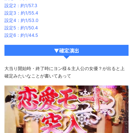
設定2：約1/57.3
設定3：約1/55.4
設定4：約1/53.0
設定5：約1/50.4
設定6：約1/44.5
▼確定演出
大当り開始時・終了時にヨン様＆主人公の女優？が出ると上
確定みたいなことが書いてあって