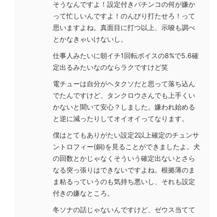
そうなんですよ！設定付きパチンコの何が嫌か
って忙しいんですよ！のんびり打たせろ！って
思いますよね。真面目に打つ以上、示唆も調べ
とかなきゃいけないし。
仕事人みたいに朝イチ1回転ボイスの8%で5.6確
定出るみたいなのならラクですけど笑
電チューは自分がヘタクソだと思って落ち込ん
でたんですけど、タンクロウさんでも上手くい
かないと聞いて安心？しました。嫌われ始める
と逆に減ったりしてオイオイってなります。
僕はとてもありがたい設定2以上確定のチュンサ
ントロフィー(銅)を見ることができましたよ。犬
の回数とかじゃなくそういう確定出ないとさら
なる突っ張りはできないですよね。根拠薄のま
ま粘るっていうのも気持ち悪いし、それも設定
付きの嫌なところ。
冬ソナの話じゃないんですけど、ゼウス当てて