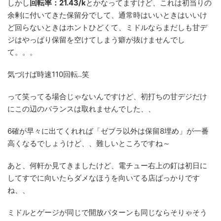
しかし
回転率：21.43/k
とかなってますけど、これは初当りの
余剰に付いてきた保留分でして、通常時はいいときはいいけ
ど回らないときはホントひどくて、ミドルならまだしも甘デ
ジはやっぱり保留を空けてしまう癖が抜けませんでし
て。。。
気づけば時速110回転..笑
って笑ってる場合じゃないんですけど、初打ちの甘デジだけ
にこの辺のバランスは取れませんでした、、
6確が早々に出てくれれば「ゼブラ以外は保留8埋め」が一番
高くなるでしょうけど、、難しいところですね～
あと、何軒か見てきましたけど、電チュー右上の釘は初日に
してすでに向いたらダメなほうを向いてる店ばっかりです
ね、、
ミドルとゲージが同じで開放パターンも同じならそりゃそう