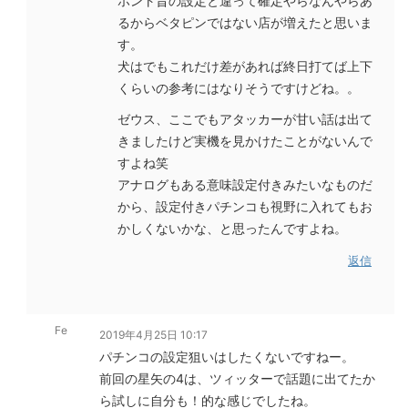
ホント昔の設定と違って確定やらなんやらあ
るからベタピンではない店が増えたと思いま
す。
犬はでもこれだけ差があれば終日打てば上下
くらいの参考にはなりそうですけどね。。
ゼウス、ここでもアタッカーが甘い話は出て
きましたけど実機を見かけたことがないんで
すよね笑
アナログもある意味設定付きみたいなものだ
から、設定付きパチンコも視野に入れてもお
かしくないかな、と思ったんですよね。
返信
Fe
2019年4月25日 10:17
パチンコの設定狙いはしたくないですねー。
前回の星矢の4は、ツィッターで話題に出てたか
ら試しに自分も！的な感じでしたね。