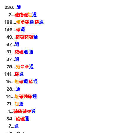
236...
通
__
7...
確確確
短
通
188...
短
＠確
通
確
通
146...
確
通
_
49...
確確確確
通
_
67...
通
_
31...
確確
通 通
_
37...
通
_
79...
短
＠＠
通
141...
確
通
_
15...
短
確
通
確
通
_
28...
通
_
14...
短
確確確
通
_
21...
短
通
__
1...
確確確＠
通
_
34...
確確
通
__
7...
通