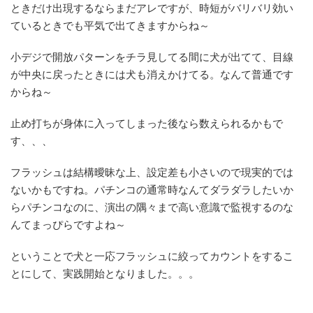
ときだけ出現するならまだアレですが、時短がバリバリ効い
ているときでも平気で出てきますからね～
小デジで開放パターンをチラ見してる間に犬が出てて、目線
が中央に戻ったときには犬も消えかけてる。なんて普通です
からね～
止め打ちが身体に入ってしまった後なら数えられるかもで
す、、、
フラッシュは結構曖昧な上、設定差も小さいので現実的では
ないかもですね。パチンコの通常時なんてダラダラしたいか
らパチンコなのに、演出の隅々まで高い意識で監視するのな
んてまっぴらですよね～
ということで犬と一応フラッシュに絞ってカウントをするこ
とにして、実践開始となりました。。。