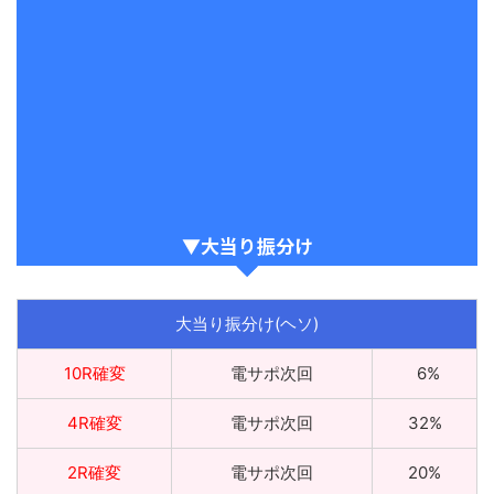
賞球数
4&2&4&6&10
アタッカー
10個x10カウント
潜伏確変
なし
等価ボーダー
14.6〜21.6
▼大当り振分け
大当り振分け(ヘソ)
10R確変
電サポ次回
_
6%
4R確変
電サポ次回
32%
2R確変
電サポ次回
20%