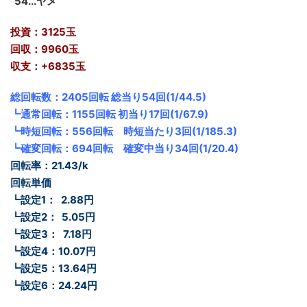
_
54...ヤメ
投資：3125玉
回収：9960玉
収支：+6835玉
総回転数：2405回転 総当り54回(1/44.5)
┗通常回転：1155回転 初当り17回(1/67.9)
┗時短回転：556回転 時短当たり3回(1/185.3)
┗確変回転：694回転 確変中当り34回(1/20.4)
回転率：21.43/k
回転単価
┗設定1：
_
2.88円
┗設定2：
_
5.05円
┗設定3：
_
7.18円
┗設定4：10.07円
┗設定5：13.64円
┗設定6：24.24円