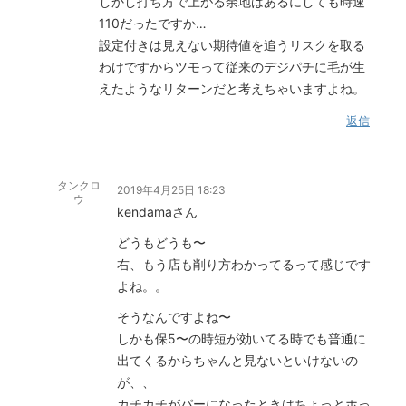
しかし打ち方で上がる余地はあるにしても時速
110だったですか…
設定付きは見えない期待値を追うリスクを取る
わけですからツモって従来のデジパチに毛が生
えたようなリターンだと考えちゃいますよね。
返信
タンクロ
2019年4月25日 18:23
ウ
kendamaさん
どうもどうも〜
右、もう店も削り方わかってるって感じです
よね。。
そうなんですよね〜
しかも保5〜の時短が効いてる時でも普通に
出てくるからちゃんと見ないといけないの
が、、
カチカチがパーになったときはちょっとホっ