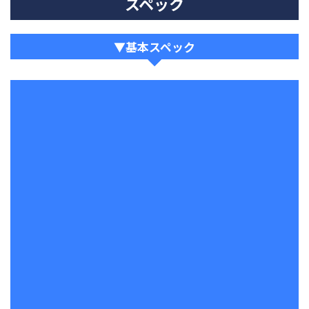
スペック
▼基本スペック
基本スペック
メーカー
京楽
通常（確中）
①：1/99.9（29.9）
②：1/96.5（28.9）
③：1/93.4（27.9）
④：1/89.3（26.7）
⑤：1/84.9（25.4）
⑥：1/74.9（22.4）
確変
58%
電サポ
30/次回