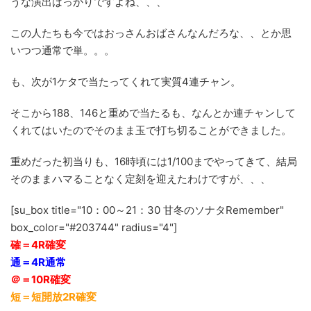
うな演出ばっかりですよね、、、
この人たちも今ではおっさんおばさんなんだろな、、とか思
いつつ通常で単。。。
も、次が1ケタで当たってくれて実質4連チャン。
そこから188、146と重めで当たるも、なんとか連チャンして
くれてはいたのでそのまま玉で打ち切ることができました。
重めだった初当りも、16時頃には1/100までやってきて、結局
そのままハマることなく定刻を迎えたわけですが、、、
[su_box title="10：00～21：30 甘冬のソナタRemember"
box_color="#203744" radius="4"]
確＝4R確変
通＝4R通常
＠＝10R確変
短＝短開放2R確変