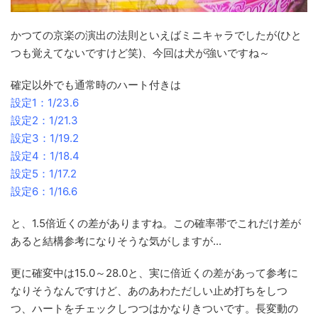
かつての京楽の演出の法則といえばミニキャラでしたが(ひと
つも覚えてないですけど笑)、今回は犬が強いですね～
確定以外でも通常時のハート付きは
設定1：1/23.6
設定2：1/21.3
設定3：1/19.2
設定4：1/18.4
設定5：1/17.2
設定6：1/16.6
と、1.5倍近くの差がありますね。この確率帯でこれだけ差が
あると結構参考になりそうな気がしますが...
更に確変中は15.0～28.0と、実に倍近くの差があって参考に
なりそうなんですけど、あのあわただしい止め打ちをしつ
つ、ハートをチェックしつつはかなりきついです。長変動の